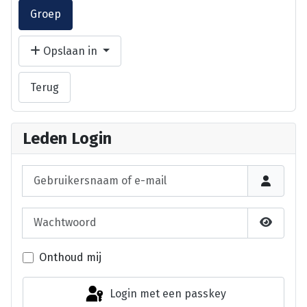
Groep
Opslaan in
Terug
Leden Login
Gebruikersnaam of e-mail
Wachtwoord
Laat wa
Onthoud mij
Login met een passkey