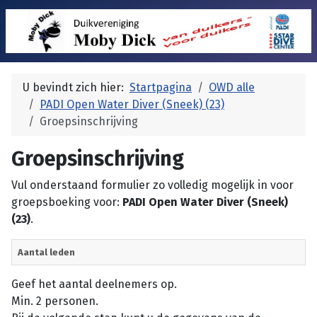
U bevindt zich hier:
Startpagina
OWD alle
PADI Open Water Diver (Sneek) (23)
Groepsinschrijving
Groepsinschrijving
Vul onderstaand formulier zo volledig mogelijk in voor
groepsboeking voor:
PADI Open Water Diver (Sneek)
(23)
.
Aantal leden
Geef het aantal deelnemers op.
Min. 2 personen.