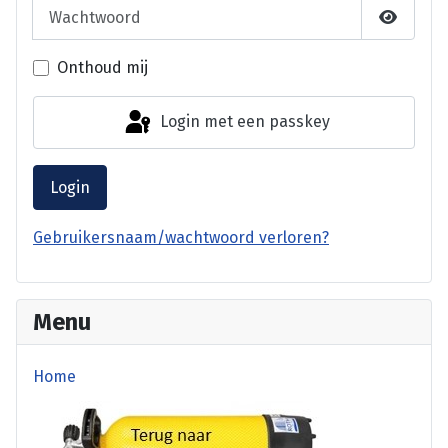
Wachtwoord
Laat wa
Onthoud mij
Login met een passkey
Login
Gebruikersnaam/wachtwoord verloren?
Menu
Home
terug website