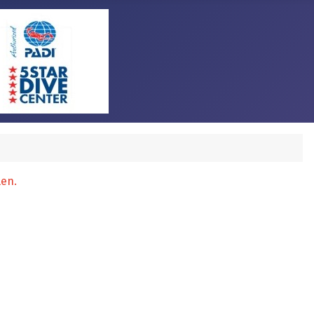
len.
€ 475.00