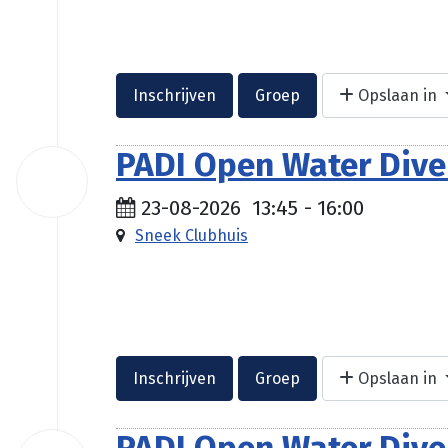
Inschrijven
Groep
Opslaan in
PADI Open Water Diver
23
aug
2026
23-08-2026
13:45
-
16:00
Sneek Clubhuis
Inschrijven
Groep
Opslaan in