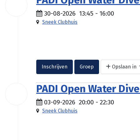
PADI Open Water Diver
30
aug
2026
30-08-2026
13:45
-
16:00
Sneek Clubhuis
Inschrijven
Groep
Opslaan in
PADI Open Water Diver
03
sep
2026
03-09-2026
20:00
-
22:30
Sneek Clubhuis