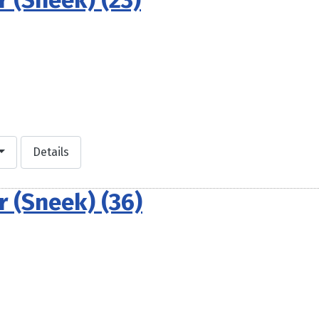
 (Sneek) (23)
Details
 (Sneek) (36)