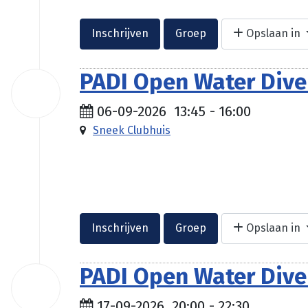
Inschrijven
Groep
Opslaan in
PADI Open Water Diver
06
sep
2026
06-09-2026
13:45
-
16:00
Sneek Clubhuis
Inschrijven
Groep
Opslaan in
PADI Open Water Diver
17
sep
2026
17-09-2026
20:00
-
22:30