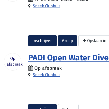
Sneek Clubhuis
Inschrijven
Groep
Opslaan in
PADI Open Water Div
Op
afspraak
Op afspraak
Sneek Clubhuis