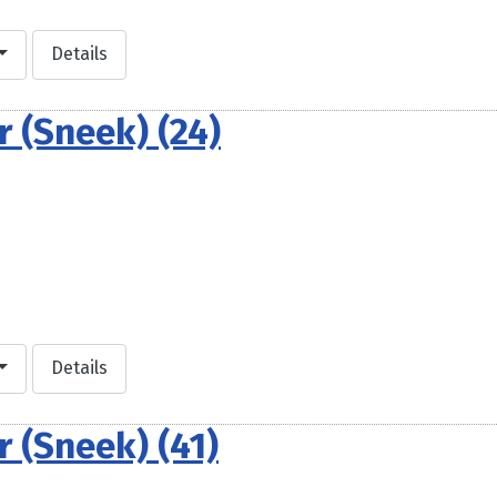
Details
 (Sneek) (24)
Details
 (Sneek) (41)