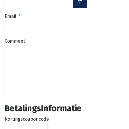
Open de kalender
Email
*
Comment
BetalingsInformatie
Kortingscouponcode