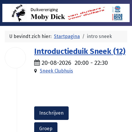
U bevindt zich hier:
Startpagina
intro sneek
Introductieduik Sneek (12)
20
aug
20-08-2026
20:00
-
22:30
2026
Sneek Clubhuis
€ 35.00
Inschrijven
Groep