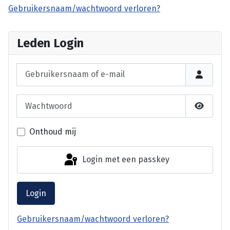
Gebruikersnaam/wachtwoord verloren?
Leden Login
Gebruikersnaam of e-mail
Wachtwoord
Laat wa
Onthoud mij
Login met een passkey
Login
Gebruikersnaam/wachtwoord verloren?